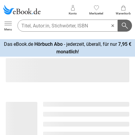
Konto
Merkzettel
Warenkorb
Ebook.de
Menu
Das eBook.de
Hörbuch Abo
- jederzeit, überall, für nur
7,95 €
mehr
monatlich
!
erfahren