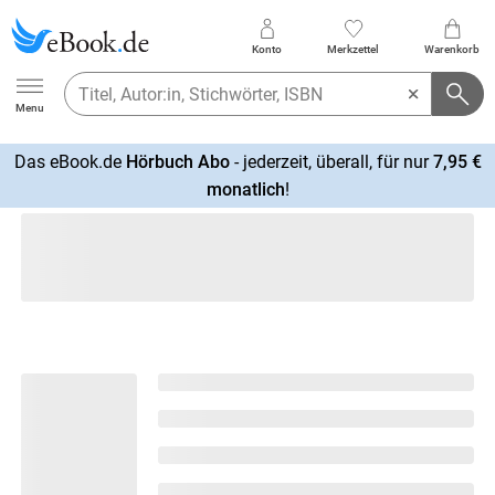
Konto
Merkzettel
Warenkorb
Ebook.de
Menu
Das eBook.de
Hörbuch Abo
- jederzeit, überall, für nur
7,95 €
mehr
monatlich
!
erfahren