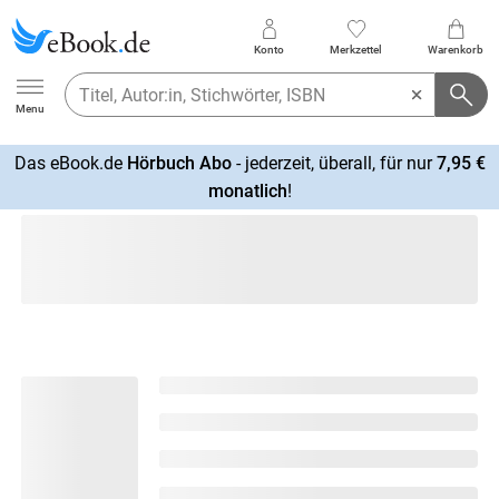
Konto
Merkzettel
Warenkorb
Ebook.de
Menu
Das eBook.de
Hörbuch Abo
- jederzeit, überall, für nur
7,95 €
mehr
monatlich
!
erfahren