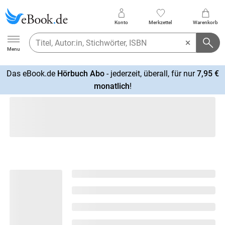
Konto
Merkzettel
Warenkorb
Ebook.de
Menu
Das eBook.de
Hörbuch Abo
- jederzeit, überall, für nur
7,95 €
mehr
monatlich
!
erfahren