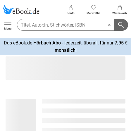
Konto
Merkzettel
Warenkorb
Ebook.de
Menu
Das eBook.de
Hörbuch Abo
- jederzeit, überall, für nur
7,95 €
mehr
monatlich
!
erfahren