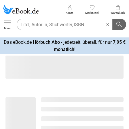
Konto
Merkzettel
Warenkorb
Ebook.de
Menu
Das eBook.de
Hörbuch Abo
- jederzeit, überall, für nur
7,95 €
mehr
monatlich
!
erfahren