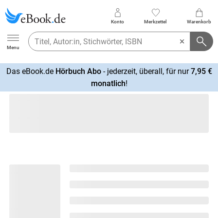
Konto
Merkzettel
Warenkorb
Ebook.de
Menu
Das eBook.de
Hörbuch Abo
- jederzeit, überall, für nur
7,95 €
mehr
monatlich
!
erfahren