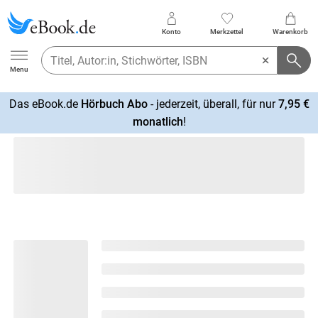
Konto
Merkzettel
Warenkorb
Ebook.de
Menu
Das eBook.de
Hörbuch Abo
- jederzeit, überall, für nur
7,95 €
mehr
monatlich
!
erfahren