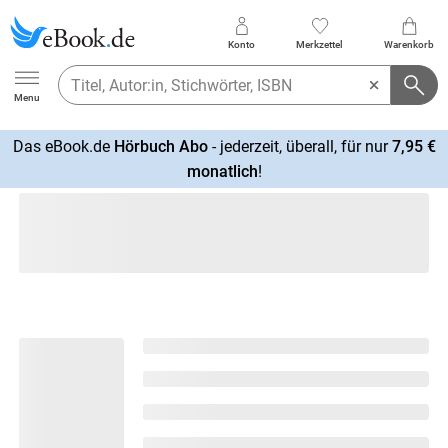
Konto
Merkzettel
Warenkorb
Ebook.de
Menu
Das eBook.de
Hörbuch Abo
- jederzeit, überall, für nur
7,95 €
mehr
monatlich
!
erfahren