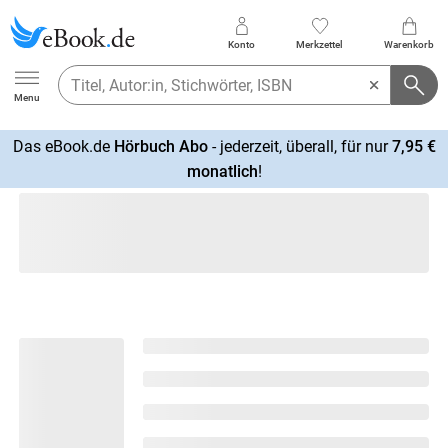
Konto
Merkzettel
Warenkorb
Ebook.de
Menu
Das eBook.de
Hörbuch Abo
- jederzeit, überall, für nur
7,95 €
mehr
monatlich
!
erfahren