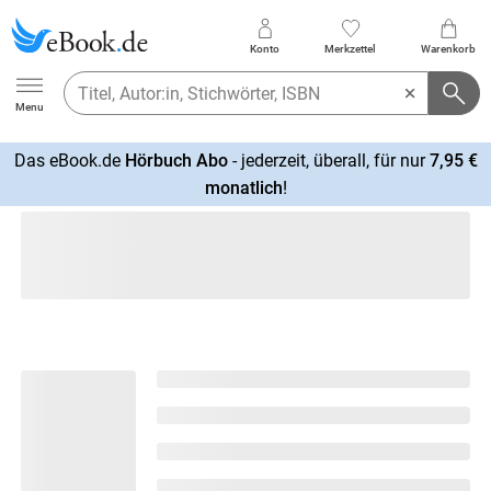
Konto
Merkzettel
Warenkorb
Ebook.de
Menu
Das eBook.de
Hörbuch Abo
- jederzeit, überall, für nur
7,95 €
mehr
monatlich
!
erfahren