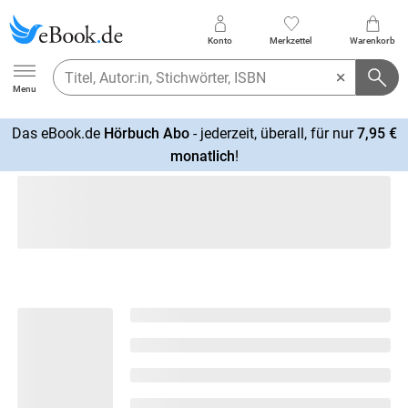
Konto
Merkzettel
Warenkorb
Ebook.de
Menu
Das eBook.de
Hörbuch Abo
- jederzeit, überall, für nur
7,95 €
mehr
monatlich
!
erfahren