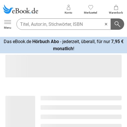
Konto
Merkzettel
Warenkorb
Ebook.de
Menu
Das eBook.de
Hörbuch Abo
- jederzeit, überall, für nur
7,95 €
mehr
monatlich
!
erfahren