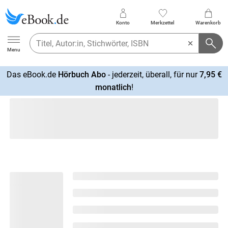
Konto
Merkzettel
Warenkorb
Ebook.de
Menu
Das eBook.de
Hörbuch Abo
- jederzeit, überall, für nur
7,95 €
mehr
monatlich
!
erfahren