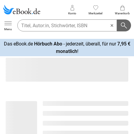
Konto
Merkzettel
Warenkorb
Ebook.de
Menu
Das eBook.de
Hörbuch Abo
- jederzeit, überall, für nur
7,95 €
mehr
monatlich
!
erfahren