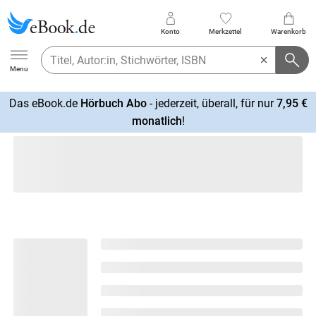
Konto
Merkzettel
Warenkorb
Ebook.de
Menu
Das eBook.de
Hörbuch Abo
- jederzeit, überall, für nur
7,95 €
mehr
monatlich
!
erfahren