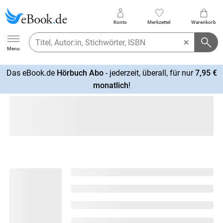
Konto
Merkzettel
Warenkorb
Ebook.de
Menu
Das eBook.de
Hörbuch Abo
- jederzeit, überall, für nur
7,95 €
mehr
monatlich
!
erfahren