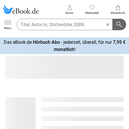
Konto
Merkzettel
Warenkorb
Ebook.de
Menu
Das eBook.de
Hörbuch Abo
- jederzeit, überall, für nur
7,95 €
mehr
monatlich
!
erfahren