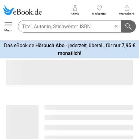
Konto
Merkzettel
Warenkorb
Ebook.de
Menu
Das eBook.de
Hörbuch Abo
- jederzeit, überall, für nur
7,95 €
mehr
monatlich
!
erfahren