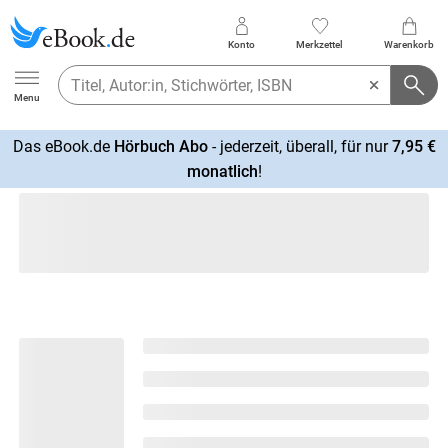
Konto
Merkzettel
Warenkorb
Ebook.de
Menu
Das eBook.de
Hörbuch Abo
- jederzeit, überall, für nur
7,95 €
mehr
monatlich
!
erfahren