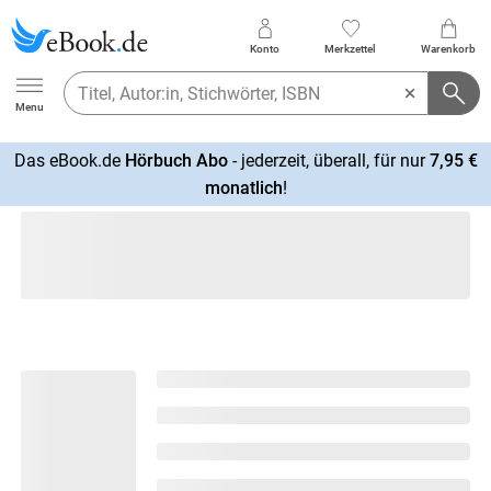
Konto
Merkzettel
Warenkorb
Ebook.de
Menu
Das eBook.de
Hörbuch Abo
- jederzeit, überall, für nur
7,95 €
mehr
monatlich
!
erfahren