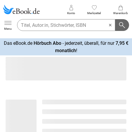
Konto
Merkzettel
Warenkorb
Ebook.de
Menu
Das eBook.de
Hörbuch Abo
- jederzeit, überall, für nur
7,95 €
mehr
monatlich
!
erfahren