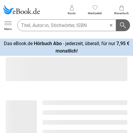
Konto
Merkzettel
Warenkorb
Ebook.de
Menu
Das eBook.de
Hörbuch Abo
- jederzeit, überall, für nur
7,95 €
mehr
monatlich
!
erfahren