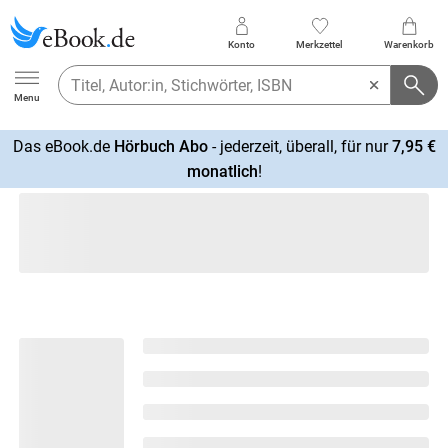
Konto
Merkzettel
Warenkorb
Ebook.de
Menu
Das eBook.de
Hörbuch Abo
- jederzeit, überall, für nur
7,95 €
mehr
monatlich
!
erfahren