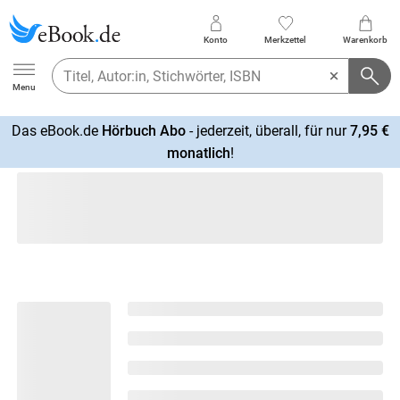
Konto
Merkzettel
Warenkorb
Ebook.de
Menu
Das eBook.de
Hörbuch Abo
- jederzeit, überall, für nur
7,95 €
mehr
monatlich
!
erfahren