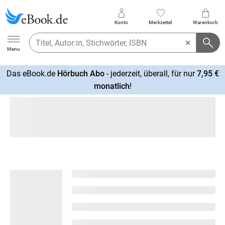
Konto
Merkzettel
Warenkorb
Ebook.de
Menu
Das eBook.de
Hörbuch Abo
- jederzeit, überall, für nur
7,95 €
mehr
monatlich
!
erfahren