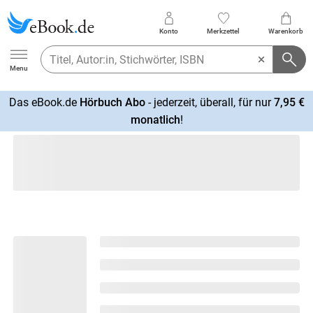
Konto
Merkzettel
Warenkorb
Ebook.de
Menu
Das eBook.de
Hörbuch Abo
- jederzeit, überall, für nur
7,95 €
mehr
monatlich
!
erfahren