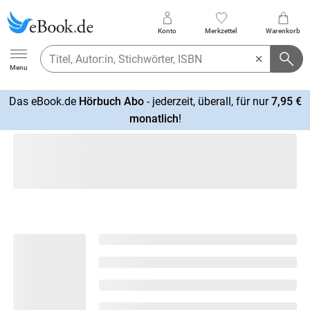
Konto
Merkzettel
Warenkorb
Ebook.de
Menu
Das eBook.de
Hörbuch Abo
- jederzeit, überall, für nur
7,95 €
mehr
monatlich
!
erfahren