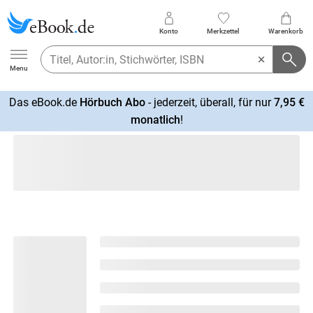
Konto
Merkzettel
Warenkorb
Ebook.de
Menu
Das eBook.de
Hörbuch Abo
- jederzeit, überall, für nur
7,95 €
mehr
monatlich
!
erfahren