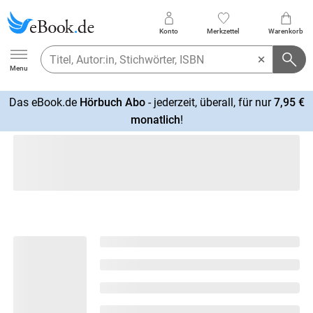
Konto
Merkzettel
Warenkorb
Ebook.de
Menu
Das eBook.de
Hörbuch Abo
- jederzeit, überall, für nur
7,95 €
mehr
monatlich
!
erfahren