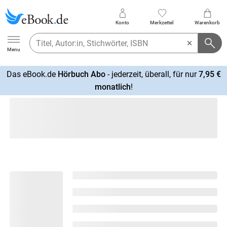
Konto
Merkzettel
Warenkorb
Ebook.de
Menu
Das eBook.de
Hörbuch Abo
- jederzeit, überall, für nur
7,95 €
mehr
monatlich
!
erfahren