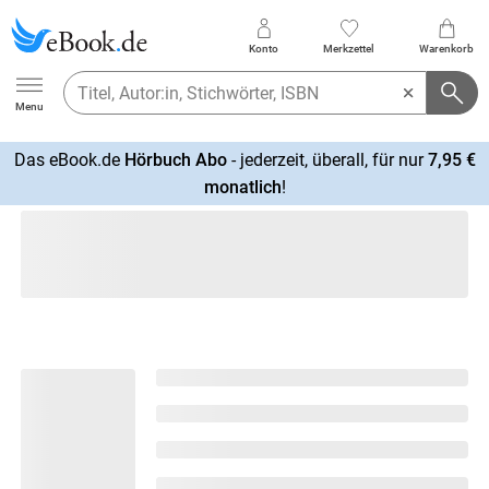
Konto
Merkzettel
Warenkorb
Ebook.de
Menu
Das eBook.de
Hörbuch Abo
- jederzeit, überall, für nur
7,95 €
mehr
monatlich
!
erfahren