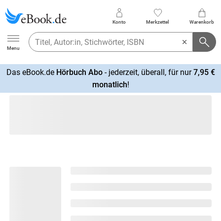
Konto
Merkzettel
Warenkorb
Ebook.de
Menu
Das eBook.de
Hörbuch Abo
- jederzeit, überall, für nur
7,95 €
mehr
monatlich
!
erfahren