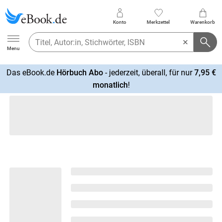
Konto
Merkzettel
Warenkorb
Ebook.de
Menu
Das eBook.de
Hörbuch Abo
- jederzeit, überall, für nur
7,95 €
mehr
monatlich
!
erfahren