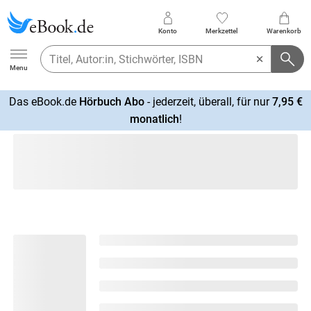
Konto
Merkzettel
Warenkorb
Ebook.de
Menu
Das eBook.de
Hörbuch Abo
- jederzeit, überall, für nur
7,95 €
mehr
monatlich
!
erfahren