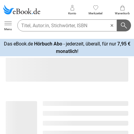
Konto
Merkzettel
Warenkorb
Ebook.de
Menu
Das eBook.de
Hörbuch Abo
- jederzeit, überall, für nur
7,95 €
mehr
monatlich
!
erfahren