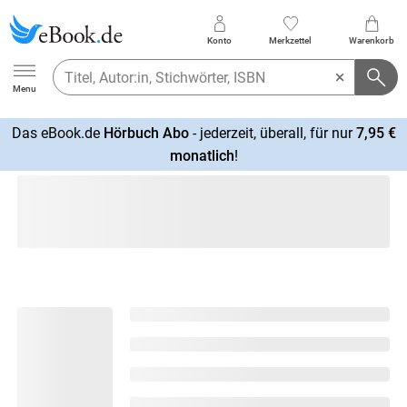
Konto
Merkzettel
Warenkorb
Ebook.de
Menu
Das eBook.de
Hörbuch Abo
- jederzeit, überall, für nur
7,95 €
mehr
monatlich
!
erfahren