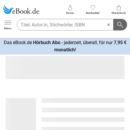
Konto
Merkzettel
Warenkorb
Ebook.de
Menu
Das eBook.de
Hörbuch Abo
- jederzeit, überall, für nur
7,95 €
mehr
monatlich
!
erfahren