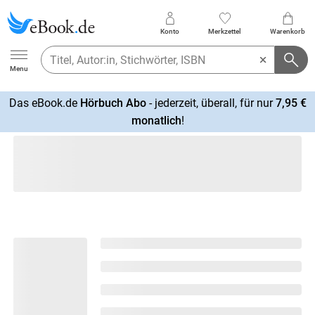
Konto
Merkzettel
Warenkorb
Ebook.de
Menu
Das eBook.de
Hörbuch Abo
- jederzeit, überall, für nur
7,95 €
mehr
monatlich
!
erfahren