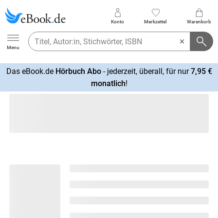
Konto
Merkzettel
Warenkorb
Ebook.de
Menu
Das eBook.de
Hörbuch Abo
- jederzeit, überall, für nur
7,95 €
mehr
monatlich
!
erfahren