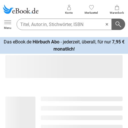
Konto
Merkzettel
Warenkorb
Ebook.de
Menu
Das eBook.de
Hörbuch Abo
- jederzeit, überall, für nur
7,95 €
mehr
monatlich
!
erfahren