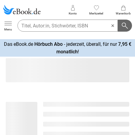
Konto
Merkzettel
Warenkorb
Ebook.de
Menu
Das eBook.de
Hörbuch Abo
- jederzeit, überall, für nur
7,95 €
mehr
monatlich
!
erfahren