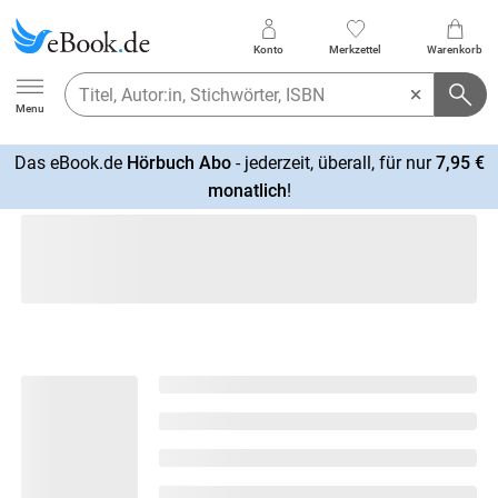
Konto
Merkzettel
Warenkorb
Ebook.de
Menu
Das eBook.de
Hörbuch Abo
- jederzeit, überall, für nur
7,95 €
mehr
monatlich
!
erfahren