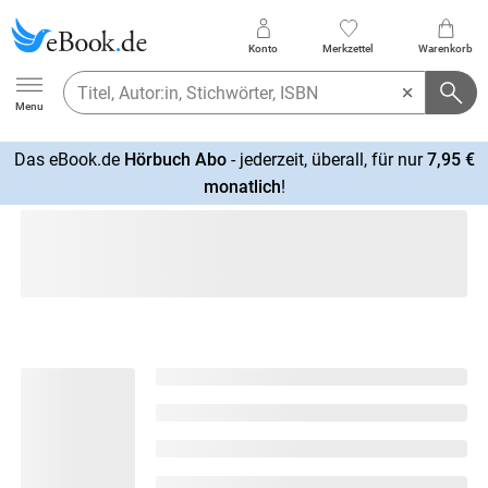
Konto
Merkzettel
Warenkorb
Ebook.de
Menu
Das eBook.de
Hörbuch Abo
- jederzeit, überall, für nur
7,95 €
mehr
monatlich
!
erfahren