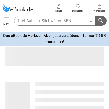
Konto
Merkzettel
Warenkorb
Ebook.de
Menu
Das eBook.de
Hörbuch Abo
- jederzeit, überall, für nur
7,95 €
mehr
monatlich
!
erfahren