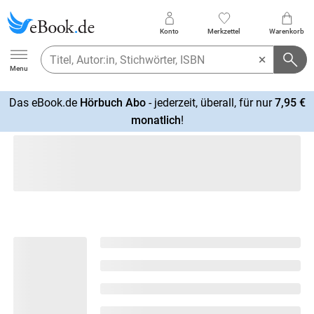
Konto
Merkzettel
Warenkorb
Ebook.de
Menu
Das eBook.de
Hörbuch Abo
- jederzeit, überall, für nur
7,95 €
mehr
monatlich
!
erfahren