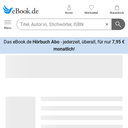
Konto
Merkzettel
Warenkorb
Ebook.de
Menu
Das eBook.de
Hörbuch Abo
- jederzeit, überall, für nur
7,95 €
mehr
monatlich
!
erfahren