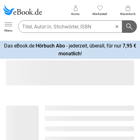
Konto
Merkzettel
Warenkorb
Ebook.de
Menu
Das eBook.de
Hörbuch Abo
- jederzeit, überall, für nur
7,95 €
mehr
monatlich
!
erfahren