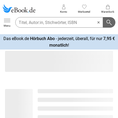
Konto
Merkzettel
Warenkorb
Ebook.de
Menu
Das eBook.de
Hörbuch Abo
- jederzeit, überall, für nur
7,95 €
mehr
monatlich
!
erfahren