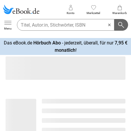
Konto
Merkzettel
Warenkorb
Ebook.de
Menu
Das eBook.de
Hörbuch Abo
- jederzeit, überall, für nur
7,95 €
mehr
monatlich
!
erfahren